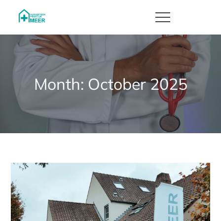
Skip
to
Huisartsenpraktijk Meer
content
Month:
October 2025